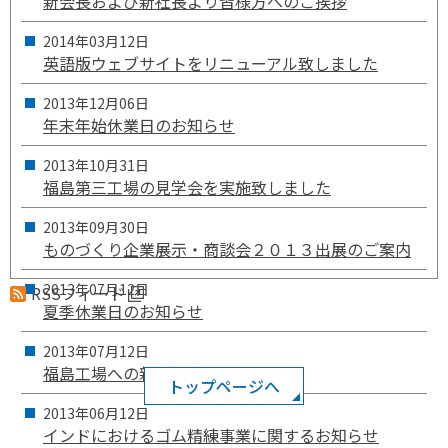
新会長および新社長より皆様方へのご挨拶
2014年
03月
12日
英語版ウェブサイトをリニューアル致しました
2013年
12月
06日
年末年始休業日のお知らせ
2013年
10月
31日
福島第三工場の見学会を実施致しました
2013年
09月
30日
ものづくり企業展示・商談会２０１３出展のご案内
2013年
07月
12日
RSSフィード
夏季休業日のお知らせ
2013年
07月
12日
福島工場への新工場建設について
トップページへ
2013年
06月
12日
インドにおけるゴム精練事業に関するお知らせ