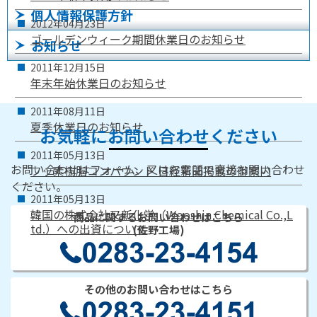
個人情報保護方針
2012年
04月
23日
ゴールデンウィーク期間休業日のお知らせ
お知らせ
2011年
12月
15日
年末年始休業日のお知らせ
2011年
08月
11日
夏季休業日のお知らせ
お気軽にお問い合わせください
2011年
05月
13日
お問い合わせはフォーム、又はお電話で直接お問い合わせ
フッ素樹脂コンパウンド 日経新聞掲載の御案内
ください。
2011年
05月
13日
韓国の株式会社又新化学（Wooshin Chemical Co.,L
商品に関するお問い合わせはこちら
td.）への出資について
(佐野工場)
その他のお問い合わせはこちら