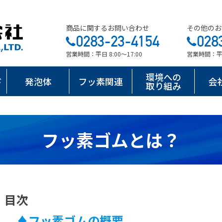
商品に関するお問い合わせ
その他のお
営業時間：平日 8:00～17:00
営業時間：平日 
環境への
ド
発泡体
フッ素関連
会
取り組み
フッ素ゴムとは？
目次
♦フッ素ゴムの概要