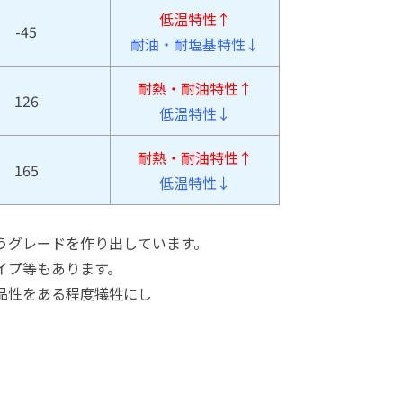
低温特性↑
-45
耐油・耐塩基特性↓
耐熱・耐油特性↑
126
低温特性↓
耐熱・耐油特性↑
165
低温特性↓
うグレードを作り出しています。
イプ等もあります。
品性をある程度犠牲にし