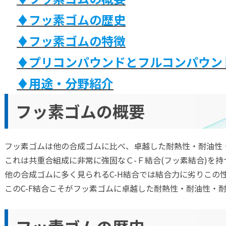
い樹脂一覧
♦フッ素ゴムの歴史
♦フッ素ゴムの特徴
クフォームの一般物性＆仕様
ンパウンド
♦プリコンパウンドとフルコンパウン
エチレンを用いた立体網構造
チック用カーボンマスターバ
♦用途・分野紹介
クフォームの詳細データ
トウェーブ」
フッ素ゴムの概要
ジアでフッ素ゴムコンパウン
エチレンを用いた立体網構造
達する
トウェーブ」
フッ素ゴムは他の合成ゴムに比べ、卓越した耐熱性・耐油性
ゴムの配合剤
チックワン EL-1065
これは共重合組成に非常に強固なＣ-Ｆ結合(フッ素結合)を持
他の合成ゴムに多く見られるC-H結合では結合力に劣りこの
プレス緩衝材 MF-20S
ックスEVA
このC-F結合こそがフッ素ゴムに卓越した耐熱性・耐油性・
フッ素ゴム導電コンパウンド
CTON～ ※開発品