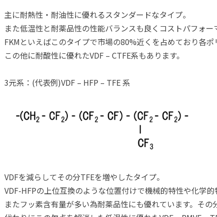
主に耐熱性・耐油性に優れるスタンダードなタイプ。
また低温性と耐薬品性の性能バランスも良くコストパフォー
FKMといえばこのタイプで市場の80%近くを占めており各
この他に耐酸性に優れたVDF – CTFE系もあります。
3元系：(代表例)VDF – HFP – TFE 系
VDFを減らしてその分TFEを増やしたタイプ。
VDF-HFPの上位互換のような位置付けで機械的特性や化学
またフッ素含有量が多い為耐薬品性にも優れています。その