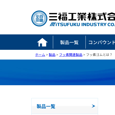
製品一覧
コンパウン
ホーム
>
製品
>
フッ素関連製品
>
フッ素ゴムとは？
製品一覧