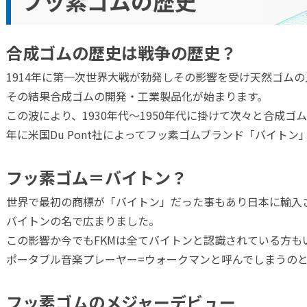
フッ素ゴムの歴史
ゴムスポンジ独立気泡タイプ
合成ゴムの歴史は戦争の歴史？
30度の低アウトガスフッ素スポ
1914年に第一次世界大戦が勃発しその影響を受け天然ゴム
その結果合成ゴムの開発・工業製品化が始まります。
この波により、1930年代～1950年代に掛けて次々と合成ゴ
樹脂発泡体シート
年に米国Du Pont社によってフッ素ゴムブランド「バイトン
合弾性シート【ミツフクシー
フッ素ゴム＝バイトン？
世界で最初の商標が「バイトン」だった事もあり日本に輸入さ
ゴムとは？
バイトンの名で広まりました。
この影響か今でもFKMは全てバイトンと認識されている方も
ゴム概要
ポータブル音楽プレーヤー=ウォークマンと呼んでしまうの
フッ素ゴムのメジャーデビュー
ゴムスポンジ連続気泡タイプ