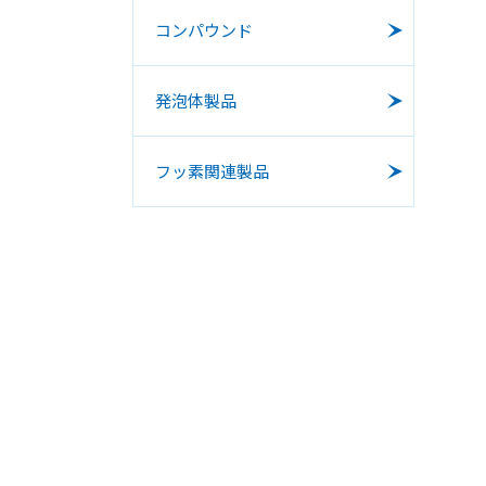
コンパウンド
取り扱
発泡体製品
ミツフ
樹脂コ
ポリ
プラス
フッ素関連製品
ミツフ
「ライ
ッチ
東南ア
ポリ
ドを調
「ライ
フッ素
エラス
ホット
ユーテ
低硬度
～ME