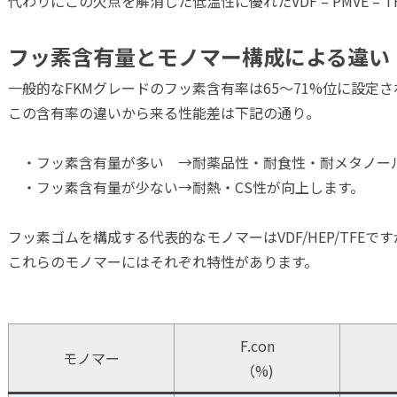
代わりにこの欠点を解消した低温性に優れたVDF – PMVE – 
フッ素含有量とモノマー構成による違い
一般的なFKMグレードのフッ素含有率は65～71%位に設定
この含有率の違いから来る性能差は下記の通り。
・フッ素含有量が多い →耐薬品性・耐食性・耐メタノー
・フッ素含有量が少ない→耐熱・CS性が向上します。
フッ素ゴムを構成する代表的なモノマーはVDF/HEP/TFEです
これらのモノマーにはそれぞれ特性があります。
F.con
モノマー
（%)