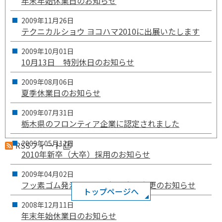
年末年始休業日のお知らせ
2009年
11月
26日
テクニカルショウ ヨコハマ2010に出展いたします
2009年
10月
01日
10月13日 特別休日のお知らせ
2009年
08月
06日
夏季休業日のお知らせ
2009年
07月
31日
栃木県のフロンティア企業に認定されました
2009年
05月
12日
RSSフィード
2010年新卒（大卒）採用のお知らせ
2009年
04月
02日
フッ素ゴム発泡体の取り扱い先の変更のお知らせ
トップページへ
2008年
12月
11日
年末年始休業日のお知らせ