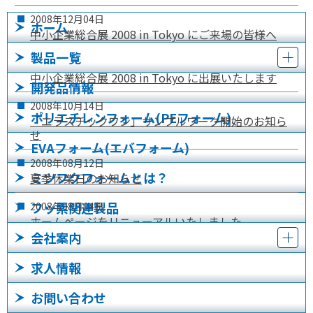
2008年
12月
04日
ホーム
中小企業総合展 2008 in Tokyo にご来場の皆様へ
製品一覧
2008年
10月
21日
中小企業総合展 2008 in Tokyo に出展いたします
開発品情報
2008年
10月
14日
ポリエチレンフォーム(PEフォーム)
「エラスチックワン」サンプルワーク開始のお知ら
せ
EVAフォーム(エバフォーム)
2008年
08月
12日
ミツフクフォームとは？
夏季休業日のお知らせ
フッ素関連製品
2008年
08月
04日
ホームページをリニューアルいたしました
会社案内
求人情報
お問い合わせ