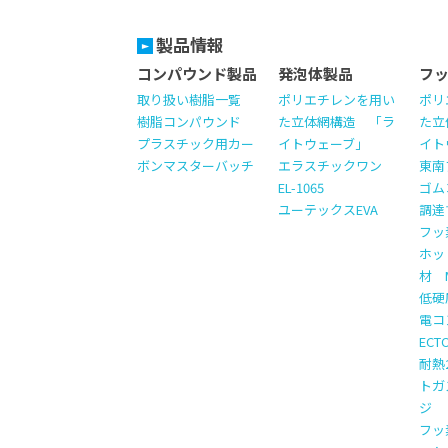
製品情報
コンパウンド製品
発泡体製品
フ
取り扱い樹脂一覧
ポリエチレンを用い
ポリ
樹脂コンパウンド
た立体網構造 「ラ
た立
プラスチック用カー
イトウェーブ」
イト
ボンマスターバッチ
エラスチックワン
東南
EL-1065
ゴム
ユーテックスEVA
調達
フッ
ホッ
材 M
低硬
電コ
EC
耐熱
トガ
ジ
フッ