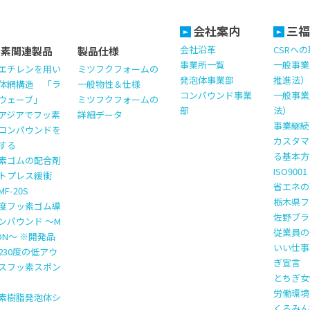
会社案内
三福
会社沿革
CSRへ
ッ素関連製品
製品仕様
事業所一覧
一般事業
エチレンを用い
ミツフクフォームの
発泡体事業部
推進法）
体網構造 「ラ
一般物性＆仕様
コンパウンド事業
一般事業
ウェーブ」
ミツフクフォームの
部
法）
アジアでフッ素
詳細データ
事業継続計
コンパウンドを
カスタマ
する
る基本方
素ゴムの配合剤
ISO900
トプレス緩衝
省エネの
F-20S
栃木県フ
度フッ素ゴム導
佐野ブラ
ンパウンド ～M
従業員の
TON～ ※開発品
いい仕事
230度の低アウ
ぎ宣言
スフッ素スポン
とちぎ女
労働環境
素樹脂発泡体シ
くるみん