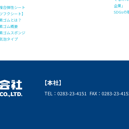
企業」
複合弾性シート
SDGs
ツフクシート】
素ゴムとは？
素ゴム概要
素ゴムスポンジ
気泡タイプ
【本社】
TEL：
0283-23-4151
FAX：0283-23-415