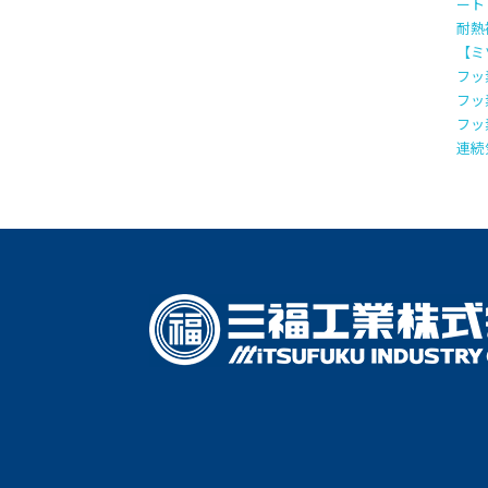
ート
耐熱
【ミ
フッ
フッ
フッ
連続