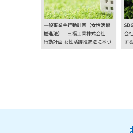
88 環境マ…
康
は
一般事業主行動計画（女性活躍
SD
推進法）
三福工業株式会社
会社
行動計画 女性活躍推進法に基づ
する
く一般事業主行動計画 策定 20
s
26年3月25日 すべての社員がそ
実
の能力を十分に発揮し、働きや
実
すい職場環境を整えるため、次
す。
のように行動計画を策定する。
01
1. 計画期間 20…