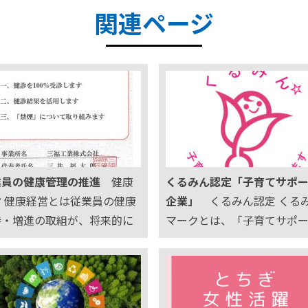
関連ページ
業員の健康管理の推進
健康
くるみん認定「子育てサポ
営 健康経営とは従業員の健康
企業」
くるみん認定 くる
持・増進の取組が、将来的に
マークとは、「子育てサポ
益性等を高める投資であると
企業」として、厚生労働大
考えの下、健康管理を経営的
認定を受けた証です。 次世
点から考え、戦略的に実践す
成支援対策推進法に基づき
ことです。 企業が従業員の健
般事業主行動計画で定めた