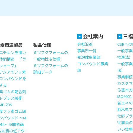
会社案内
三福
会社沿革
CSRへ
ッ素関連製品
製品仕様
事業所一覧
一般事業
エチレンを用い
ミツフクフォームの
発泡体事業部
推進法）
体網構造 「ラ
一般物性＆仕様
コンパウンド事業
一般事業
ウェーブ」
ミツフクフォームの
部
法）
アジアでフッ素
詳細データ
事業継続計
コンパウンドを
カスタマ
する
る基本方
素ゴムの配合剤
ISO900
トプレス緩衝
省エネの
F-20S
栃木県フ
度フッ素ゴム導
佐野ブラ
ンパウンド ～M
従業員の
TON～ ※開発品
いい仕事
230度の低アウ