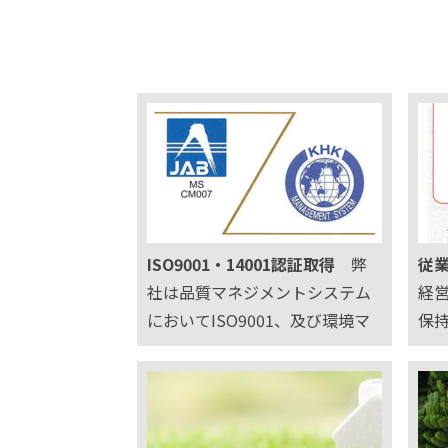
ISO9001・14001認証取得
弊
従
社は品質マネジメントシステム
経
においてISO9001、及び環境マ
保
ネジメントシステムにおいてISO
収
14001を認証取得しております。
の
品質マネジメントシステム ISO9
視
001：2015 登録番号：04QR･11
る