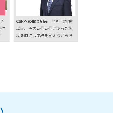
たす
意識したエネルギー管理が求め
られています…
ぎ
CSRへの取り組み
当社は創業
女性
以来、その時代時代にあった製
プ
品を時には業種を変えながらお
栃木
客様へ提供して参りました。時
躍を
代が変わっても創業以来変わら
営
ない事は、お客様へ安心安全な
医
製品を提供し続けている事で
輸、
す。当社を取り巻く経営環境も
より変化を増し、…
い