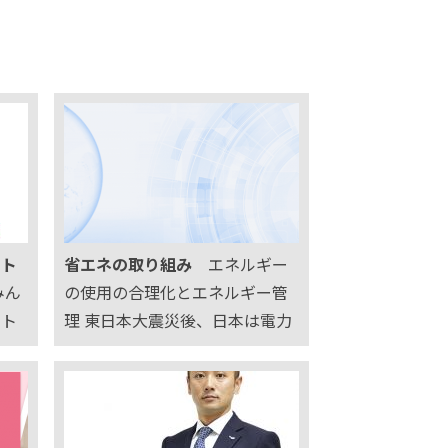
ート
省エネの取り組み
エネルギー
みん
の使用の合理化とエネルギー管
ート
理 東日本大震災後、日本は電力
臣の
需給の逼迫に直面しました。従
代育
来からのコストや環境に重点を
、一
置いたエネルギーの使用の合理
目標
化に加え、電力需給バランスを