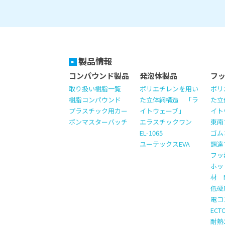
製品情報
コンパウンド製品
発泡体製品
フ
取り扱い樹脂一覧
ポリエチレンを用い
ポリ
樹脂コンパウンド
た立体網構造 「ラ
た立
プラスチック用カー
イトウェーブ」
イト
ボンマスターバッチ
エラスチックワン
東南
EL-1065
ゴム
ユーテックスEVA
調達
フッ
ホッ
材 M
低硬
電コ
EC
耐熱