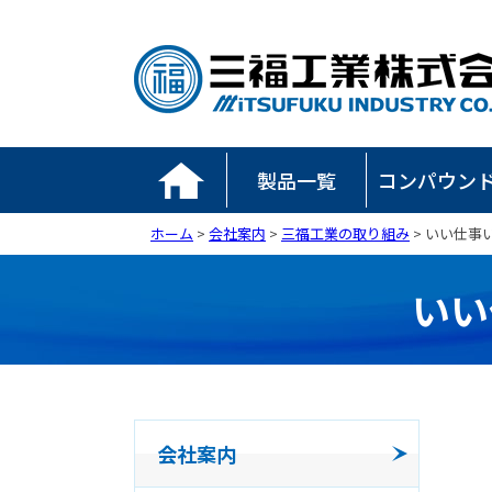
製品一覧
コンパウン
ホーム
>
会社案内
>
三福工業の取り組み
> いい仕事
いい
会社案内