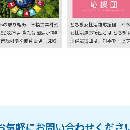
保持・増進に取り組むこと
を達成し、一定の基準を満
、従業員の活力向…
ことで、「子育てサポート企
業…
Gsの取り組み
三福工業株式
とちぎ女性活躍応援団
とち
SDGs宣言 当社は国連が提唱
女性活躍応援団とは とちぎ
持続可能な開発目標（SDG
活躍応援団は、知事をトッ
）に賛同し、持続可能な社会の
に、官民協働によるオール
現に向け、以下の取り組みを
体制で働き方改革や女性活
施していくことを宣言しま
推進するものです。設立・運
 当社の取り組み SDGsとは 2
には産学官を始め、労働、
5年9月の国連サミ…
療・福祉、農林、建設・運
金融等様々な分野の県…
お気軽にお問い合わせくださ