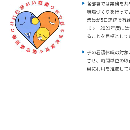
各部署では業務を共
職場づくりを行って
事いい家族つぎつぎとちぎ宣
業員が5日連続で有
ます。2021年度に
女性活躍応援団
ることを目標として
子の看護休暇の対象
境の改善
させ、時間単位の取
員に利用を推進して
ん認定「子育てサポート企
sの取り組み