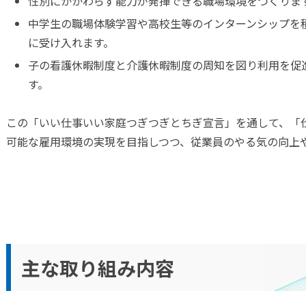
性別にかかわらず能力が発揮できる職場環境をつくりま
中学生の職場体験学習や高校生等のインターンシップを
計画 (BCP)
に受け入れます。
子の看護休暇制度と介護休暇制度の周知を図り利用を促
マーハラスメントに対する基
す。
001・14001認証取得
この「いい仕事いい家庭つぎつぎとちぎ宣言」を通して、「
可能な雇用環境の実現を目指しつつ、従業員のやる気の向上
の取り組み
フロンティア企業
ランド企業
主な取り組み内容
の健康管理の推進