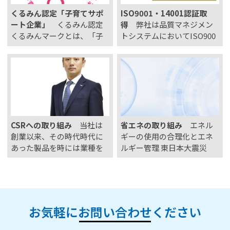
令和5年度 生分解性カ…
くるみん認定「子育てサポ
ISO9001・14001認証取
ート企業」
くるみん認定
得
弊社は品質マネジメン
くるみんマークとは、「子
トシステムにおいてISO900
育てサポート企業」とし
1、及び環境マネジメントシ
て、厚生労働大臣の認定を
ステムにおいてISO14001を
受けた証です。 次世代育成
認証取得しております。 品
支援対策推進法に基づき、
質マネジメントシステム IS
一般事業主行動計画で定め
O9001：2015 登録番号：04
た目標を達成し、一定の基
QR･1188 環境マ…
準を満たすことで、「子育
CSRへの取り組み
当社は
省エネの取り組み
エネル
てサポート企業…
創業以来、その時代時代に
ギーの使用の合理化とエネ
あった製品を時には業種を
ルギー管理 東日本大震災
変えながらお客様へ提供し
後、日本は電力需給の逼迫
て参りました。時代が変わ
に直面しました。従来から
っても創業以来変わらない
のコストや環境に重点を置
事は、お客様へ安心安全な
いたエネルギーの使用の合
製品を提供し続けている事
理化に加え、電力需給バラ
お気軽にお問い合わせください
です。当社を取り巻く経営
ンスを意識したエネルギー
環境もより変化を増し、…
管理が求められています…