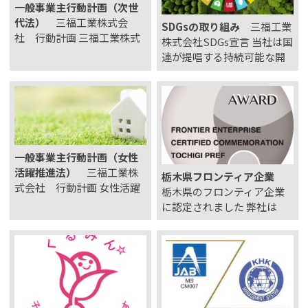
一般事業主行動計画（次世
代法）
三福工業株式会
SDGsの取り組み
三福工業
社 行動計画 三福工業株式
株式会社SDGs宣言 当社は国
会社は、次世代育成支援対
連が提唱する持続可能な開
策推進法に基づき、 一般事
発目標（SDGs）に賛同し、
業主行動計画を公表いたし
持続可能な社会の実現に向
ます。 策定 令和7年3月1日
け、以下の取り組みを実施
社員が仕事と子育てを両立
していくことを宣言しま
させることができ、社員全
す。 当社の取り組み SDGs
員が働きやすい環境をつく
とは 2015年9月の国連サ
一般事業主行動計画（女性
る…
ミ…
活躍推進法）
三福工業株
栃木県フロンティア企業
式会社 行動計画 女性活躍
栃木県のフロンティア企業
推進法に基づく一般事業主
に認定されました 弊社は
行動計画 策定 2026年3月2
「技術・製品の独自性／独
5日 すべての社員がその能力
自技術、機能面の優位性、
を十分に発揮し、働きやす
特許等を有していること」
い職場環境を整えるため、
の観点において、栃木県よ
次のように行動計画を策定
りフロンティア企業として
する。 1. 計画期間 20…
認定されました。 認定情報