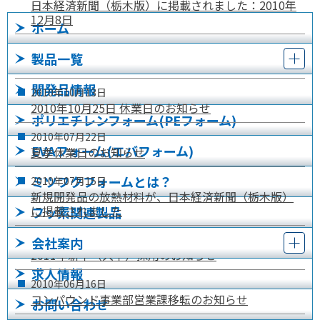
日本経済新聞（栃木版）に掲載されました：2010年
12月8日
ホーム
2010年
10月
18日
製品一覧
産業交流展2010 出展のお知らせ
開発品情報
2010年
10月
13日
2010年10月25日 休業日のお知らせ
ポリエチレンフォーム(PEフォーム)
2010年
07月
22日
EVAフォーム(エバフォーム)
夏季休業日のお知らせ
ミツフクフォームとは？
2010年
07月
15日
新規開発品の放熱材料が、日本経済新聞（栃木版）
に掲載されました
フッ素関連製品
2010年
07月
07日
会社案内
2011年新卒（大卒）採用のお知らせ
求人情報
2010年
06月
16日
コンパウンド事業部営業課移転のお知らせ
お問い合わせ