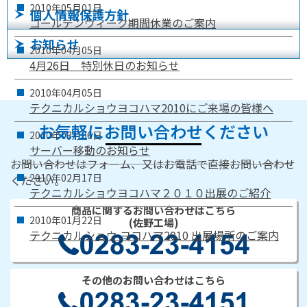
2010年
05月
01日
個人情報保護方針
ゴールデンウィーク期間休業のご案内
お知らせ
2010年
04月
05日
4月26日 特別休日のお知らせ
2010年
04月
05日
テクニカルショウヨコハマ2010にご来場の皆様へ
お気軽にお問い合わせください
2010年
03月
06日
サーバー移動のお知らせ
お問い合わせはフォーム、又はお電話で直接お問い合わせ
2010年
02月
17日
ください。
テクニカルショウヨコハマ２０１０出展のご紹介
商品に関するお問い合わせはこちら
2010年
01月
22日
(佐野工場)
テクニカルショウ ヨコハマ2010 出展場所のご案内
その他のお問い合わせはこちら