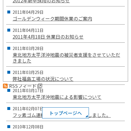
2012年新卒採用のお知らせ
2011年
04月
29日
ゴールデンウィーク期間休業のご案内
2011年
04月
11日
2011年4月18日 休業日のお知らせ
2011年
03月
28日
東北地方太平洋沖地震の被災者支援をさせていただ
きました
2011年
03月
25日
弊社福島工場の状況について
RSSフィード
2011年
03月
17日
東北地方太平洋沖地震による影響について
2011年
02月
07日
トップページへ
フッ素ゴム連続気泡発泡体を上市致しました。
2010年
12月
08日