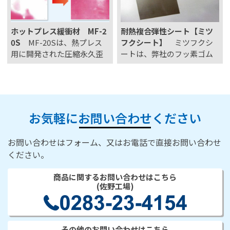
されています。この…
にくい」 お気軽にお問い合
わせください。
ホットプレス緩衝材 MF-2
耐熱複合弾性シート【ミツ
0S
MF-20Sは、熱プレス
フクシート】
ミツフクシ
用に開発された圧縮永久歪
ートは、弊社のフッ素ゴム
みの優れた耐熱性のスポン
スポンジやフッ素樹脂スポ
ジです。 スポンジのメリッ
ンジの上下または片面にポ
トである圧力を均一に分散
リイミドフィルムを貼り合
させることで、プレス圧力
わせた耐熱複合弾性シート
のムラを改善し不良率改
です。 目次 ミツフクシート
お気軽にお問い合わせください
善、 製品歩留まりの向上が
の特長 用途例 製品サイズ/
期待できます。 更にスポ
加工方法 環境調査対応につ
お問い合わせはフォーム、又はお電話で直接お問い合わせ
ン…
いて サ…
ください。
商品に関するお問い合わせはこちら
(佐野工場)
その他のお問い合わせはこちら