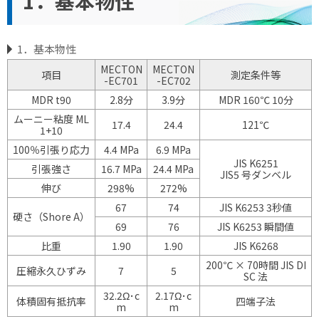
1．基本物性
1．基本物性
MECTON
MECTON
項目
測定条件等
-EC701
-EC702
MDR t90
2.8分
3.9分
MDR 160℃ 10分
ムーニー粘度 ML
17.4
24.4
121℃
1+10
100％引張り応力
4.4 MPa
6.9 MPa
JIS K6251
引張強さ
16.7 MPa
24.4 MPa
JIS5 号ダンベル
伸び
298%
272%
67
74
JIS K6253 3秒値
硬さ（Shore A）
69
76
JIS K6253 瞬間値
比重
1.90
1.90
JIS K6268
200℃ × 70時間 JIS DI
圧縮永久ひずみ
7
5
SC 法
32.2Ω･c
2.17Ω･c
体積固有抵抗率
四端子法
m
m