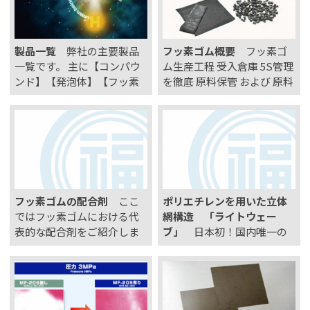
航空研究開発機構（JAXA)に
てアウトガス試験合格！ ※
本製品を使用した実験装…
製品一覧
弊社の主要製品
フッ素ゴム概要
フッ素ゴ
一覧です。 主に【コンパウ
ム生産工程 受入倉庫 5S管理
ンド】【発泡体】【フッ素
を徹底 原料保管 および 原料
関連製品】の3種の複合素材
計量 入荷・検品後、原料の
取り扱っております。
特性に合わせて倉庫にて保
管。FIFO管理もしておりま
す プログラム制御されたバ
ーコードシステムによる計
量実施 生産機 22イン…
フッ素ゴムの配合剤
ここ
ポリエチレンを用いた立体
ではフッ素ゴムにおける代
網構造 「ライトウェー
表的な配合剤をご紹介しま
ブ」
日本初！国内唯一の
す。 代表的な配合剤の紹介
特許技術で製造しました軽
カーボン 各種あるカーボン
量で頑丈な高反発クッショ
の中でも粒子径が201～500
ン！ ■特長 「軽い」
nmと大きいMT(Medium T
「水洗いが出来る」 「圧
hermal)カーボンが広く使用
倒的な通気性」 「へたり