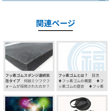
関連ページ
フッ素ゴムスポンジ連続気
フッ素ゴムとは？
目次
泡タイプ
何故ミツフクフ
♦フッ素ゴムの概要 ♦フ
ォームが採用されたのか？
ッ素ゴムの歴史 ♦フッ素
連続気泡なので、真空状態
ゴムの特徴 ♦プリコンパ
での使用が可能 空気は通す
ウンドとフルコンパウンド
が、光は通さない 自由に動
♦用途・分野紹介 フッ素
く、気泡のやわらかさ 宇宙
ゴムの概要 …