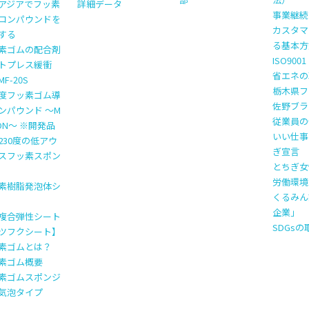
アジアでフッ素
詳細データ
事業継続計
コンパウンドを
カスタマ
する
る基本方
素ゴムの配合剤
ISO900
トプレス緩衝
省エネの
F-20S
栃木県フ
度フッ素ゴム導
佐野ブラ
ンパウンド ～M
従業員の
TON～ ※開発品
いい仕事
230度の低アウ
ぎ宣言
スフッ素スポン
とちぎ女
労働環境
素樹脂発泡体シ
くるみん
企業」
複合弾性シート
SDGs
ツフクシート】
素ゴムとは？
素ゴム概要
素ゴムスポンジ
気泡タイプ