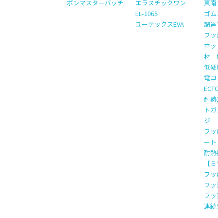
ボンマスターバッチ
エラスチックワン
東南
EL-1065
ゴム
ユーテックスEVA
調達
フッ
ホッ
材 M
低硬
電コ
EC
耐熱
トガ
ジ
フッ
ート
耐熱
【ミ
フッ
フッ
フッ
連続