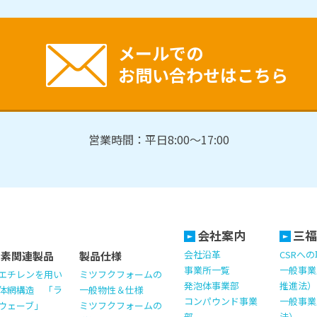
メールでの
お問い合わせはこちら
営業時間：平日8:00～17:00
会社案内
三福
会社沿革
CSRへ
ッ素関連製品
製品仕様
事業所一覧
一般事業
エチレンを用い
ミツフクフォームの
発泡体事業部
推進法）
体網構造 「ラ
一般物性＆仕様
コンパウンド事業
一般事業
ウェーブ」
ミツフクフォームの
部
法）