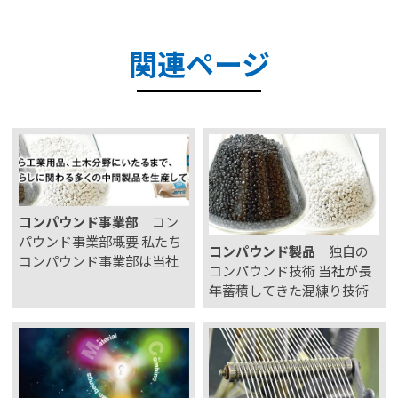
関連ページ
コンパウンド事業部
コン
パウンド事業部概要 私たち
コンパウンド製品
独自の
コンパウンド事業部は当社
コンパウンド技術 当社が長
が長年に渡り蓄積してきた
年蓄積してきた混練り技術
混練りの技術を活かし、時
をいかし、お客様のオーダ
代のニーズにあったコンパ
ーに適切にお答えするため
ウンド及びマスターバッチ
の製造ラインを導入し、製
の製造を手がけておりま
品の安定供給に努めており
す。 環境配慮の面で注目さ
ます。また、自動運転化、
れており、自動車産業か…