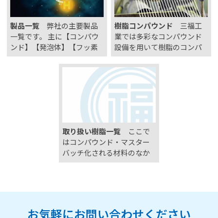
監視モニター等の信頼性の
高い生産管理システム…
製品一覧
弊社の主要製品
樹脂コンパウンド
三福工
一覧です。 主に【コンパウ
業では多彩なコンパウンド
ンド】【発泡体】【フッ素
設備を用いて樹脂のコンパ
関連製品】の3種の複合素材
ウンディングを行っており
取り扱っております。
ます。 ここでは当社の設
備、技術、検査内容につき
ましてご紹介します。 樹脂
コンパウンドとは 樹脂コン
パウンドとは樹脂に顔料や
添加剤を混ぜること…
取り扱い樹脂一覧
ここで
はコンパウンド・マスター
バッチ化される材料のなか
でも多岐にわたり使用され
るオレフィン系樹脂や、三
福工業の取扱実績について
ご紹介いたします。 概要 オ
レフィン系樹脂とは、プラ
お気軽にお問い合わせください
スチック製品の原料として