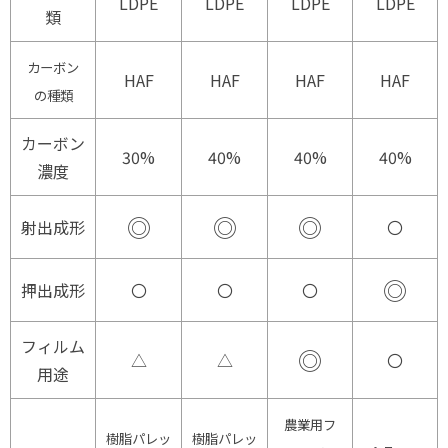
LDPE
LDPE
LDPE
LDPE
類
カーボン
HAF
HAF
HAF
HAF
の種類
カーボン
30%
40%
40%
40%
濃度
◎
◎
◎
射出成形
〇
◎
押出成形
〇
〇
〇
フィルム
◎
△
△
〇
用途
農業用フ
樹脂パレッ
樹脂パレッ