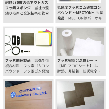
耐熱230度の低アウトガス
低硬度フッ素ゴム導電コン
フッ素スポンジ
当社の混
パウンド ～MECTON～ ※開
練り技術と発泡技術を複合
発品
MECTONはパーオキ
させたフッ素スポンジは、
サイド加硫タイプの フッ素
耐熱・耐薬品・耐溶剤・耐
ゴム をベースとしたフルコ
オゾンなどに非常に優れた
ンパウンドで、良好な導電
フッ素ゴム、フッ素樹脂を
性はもちろん、従来の導電
使用し、アウトガスの発生
フッ素ゴムでは得られなか
を抑えたスポンジです。 14
った柔軟性を兼ね備えてお
種類のスポンジからお選び
ります。本製品以外に御客
いただけます。 …
フッ素関連製品
高機能性
フッ素樹脂発泡体シート
様のカスタマイズ のご要
複合材料 フッ素ゴムコン
【MF-フロロシート】は、
望…
パウンド フッ素ゴム発泡
耐熱、非粘着、低誘電率・
体 フッ素ゴムのコンパウン
低誘電正接のフッ素樹脂発
ド及び発泡体の提案をして
泡体シート（フッ素樹脂ス
おります。 フッ素ゴムは優
ポンジ）です。本製品はプ
れた耐薬品性、耐熱性、電
ラスチックの中でも極めて
気特性と際だった低摩擦係
低い誘電率を示すPTFEより
数を示しますが、用途に応
も更に低い誘電率を実現
じて種々の充填材…
し、高周波通信用途での