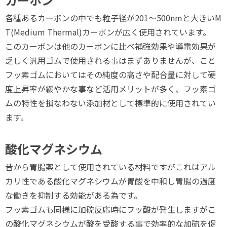
各種あるカーボンの中でも粒子径が201～500nmと大きいM
T(Medium Thermal)カーボンが広く使用されています。
このカーボンは他のカーボンに比べ補強効果や導電効果が
乏しく汎用ゴムで使用される事はまずありませんが、こと
フッ素ゴムにおいてはその純度の高さや配合量に対して硬
度上昇率が緩やかな事など活用メリットが多く、フッ素ゴ
ムの特性を損なわない添加材として標準的に使用されてい
ます。
酸化マグネシウム
昔から胃腸薬として使用されている材料ですがこれはアル
カリ性である酸化マグネシウムが胃酸を中和し胃腸の過度
な働きを抑制する効能がある為です。
フッ素ゴムも同様に加硫反応時にフッ酸が発生しますがこ
の酸化マグネシウムが酸を受酸する事で効率的な加硫を促