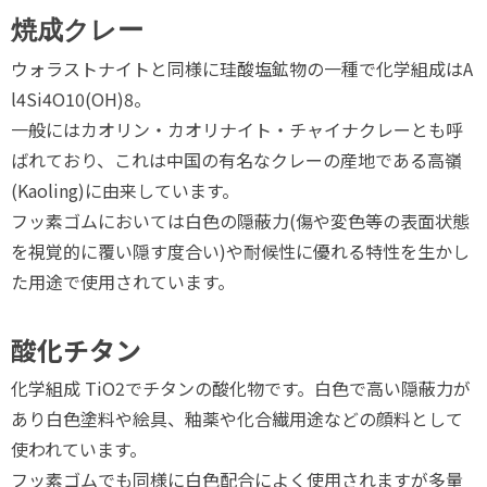
焼成クレー
ウォラストナイトと同様に珪酸塩鉱物の一種で化学組成はA
l4Si4O10(OH)8。
一般にはカオリン・カオリナイト・チャイナクレーとも呼
ばれており、これは中国の有名なクレーの産地である高嶺
(Kaoling)に由来しています。
フッ素ゴムにおいては白色の隠蔽力(傷や変色等の表面状態
を視覚的に覆い隠す度合い)や耐候性に優れる特性を生かし
た用途で使用されています。
酸化チタン
化学組成 TiO2でチタンの酸化物です。白色で高い隠蔽力が
あり白色塗料や絵具、釉薬や化合繊用途などの顔料として
使われています。
フッ素ゴムでも同様に白色配合によく使用されますが多量