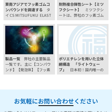
東南アジアでフッ素ゴムコ
耐熱複合弾性シート【ミツ
活…
ンパウンドを調達する
タ
フクシート】
ミツフクシ
イ CS MITSUFUKU ELAST
ートは、弊社のフッ素ゴム
OMERS CS MITSUFUKU EL
スポンジやフッ素樹脂スポ
ASTOMERS CO.,LTD.は、日
ンジの上下または片面にポ
本の三福工業株式会社と タ
リイミドフィルムを貼り合
イを代表するCharoensin Gr
わせた耐熱複合弾性シート
oup 所…
です。 目次 ミツフクシート
の特長 用途例 製品サイズ/
加工方法 環境調査対応につ
製品一覧
弊社の主要製品
ポリエチレンを用いた立体
いて サ…
一覧です。 主に【コンパウ
網構造 「ライトウェー
ンド】【発泡体】【フッ素
ブ」
日本初！国内唯一の
関連製品】の3種の複合素材
特許技術で製造しました軽
取り扱っております。
量で頑丈な高反発クッショ
ン！ ■特長 「軽い」
「水洗いが出来る」 「圧
倒的な通気性」 「へたり
お気軽にお問い合わせください
にくい」 お気軽にお問い合
わせください。