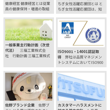
健康経営 健康経営とは従業
ちぎ女性活躍応援団とは と
員の健康保持・増進の取組
ちぎ女性活躍応援団は、知
が、将来的に収益性等を高
事をトップに、官民協働に
める投資であるとの考えの
よるオール栃木体制で働き
下、健康管理を経営的視点
方改革や女性活躍を推進す
から考え、戦略的に実践す
るものです。設立・運営に
ることです。 企業が従業員
は産学官を始め、労働、医
の健康保持・増進に取り組
療・福祉、農林、建設・運
一般事業主行動計画（次世
むことは、従業員の活力
輸、金融等様々な分野の
代法）
三福工業株式会
ISO9001・14001認証取
向…
県…
社 行動計画 三福工業株式
得
弊社は品質マネジメン
会社は、次世代育成支援対
トシステムにおいてISO900
策推進法に基づき、 一般事
1、及び環境マネジメントシ
業主行動計画を公表いたし
ステムにおいてISO14001を
ます。 策定 令和7年3月1日
認証取得しております。 品
社員が仕事と子育てを両立
質マネジメントシステム IS
させることができ、社員全
O9001：2015 登録番号：04
員が働きやすい環境をつく
QR･1188 環境マ…
る…
佐野ブランド企業
佐野ブ
カスタマーハラスメントに