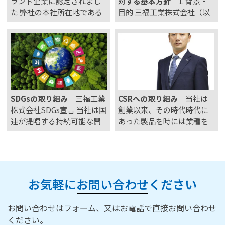
ランド企業に認定されまし
対する基本方針
1. 背景・
た 弊社の本社所在地である
目的 三福工業株式会社（以
栃木県佐野市内にはさまざ
下、当社）は、お客様に対
まな商品・製品を手掛ける
して最高品質のサービスを
企業があります。 佐野市で
提供することに尽力してお
はこうした企業のうち特
ります。 しかしながら、ご
に、技術力・国内シェア・
く一部のお客様による社会
品質管理、また地域貢献や
通念上相当な範囲を超えた
社会活動などの基準の…
言動（カスタマーハラスメ
SDGsの取り組み
三福工業
CSRへの取り組み
当社は
ント）が、従…
株式会社SDGs宣言 当社は国
創業以来、その時代時代に
連が提唱する持続可能な開
あった製品を時には業種を
発目標（SDGs）に賛同し、
変えながらお客様へ提供し
持続可能な社会の実現に向
て参りました。時代が変わ
け、以下の取り組みを実施
っても創業以来変わらない
していくことを宣言しま
事は、お客様へ安心安全な
す。 当社の取り組み SDGs
製品を提供し続けている事
お気軽にお問い合わせください
とは 2015年9月の国連サ
です。当社を取り巻く経営
ミ…
環境もより変化を増し、…
お問い合わせはフォーム、又はお電話で直接お問い合わせ
ください。