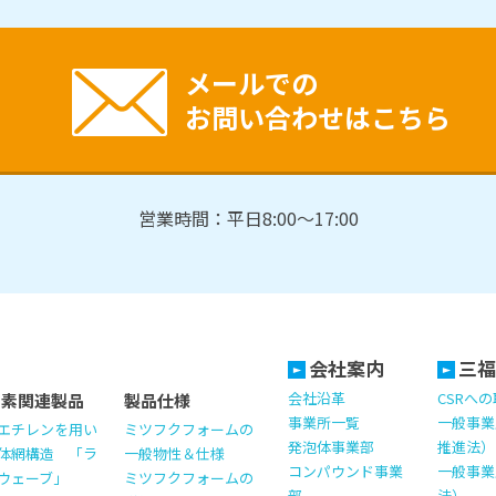
メールでの
お問い合わせはこちら
営業時間：平日8:00～17:00
会社案内
三福
会社沿革
CSRへ
ッ素関連製品
製品仕様
事業所一覧
一般事業
エチレンを用い
ミツフクフォームの
発泡体事業部
推進法）
体網構造 「ラ
一般物性＆仕様
コンパウンド事業
一般事業
ウェーブ」
ミツフクフォームの
部
法）