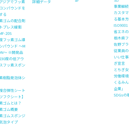
アジアでフッ素
詳細データ
事業継続計
コンパウンドを
カスタマ
する
る基本方
素ゴムの配合剤
ISO900
トプレス緩衝
省エネの
F-20S
栃木県フ
度フッ素ゴム導
佐野ブラ
ンパウンド ～M
従業員の
TON～ ※開発品
いい仕事
230度の低アウ
ぎ宣言
スフッ素スポン
とちぎ女
労働環境
素樹脂発泡体シ
くるみん
企業」
複合弾性シート
SDGs
ツフクシート】
素ゴムとは？
素ゴム概要
素ゴムスポンジ
気泡タイプ