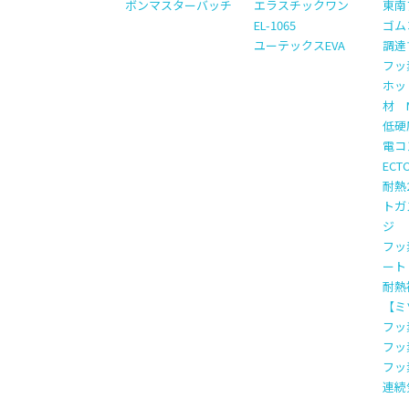
ボンマスターバッチ
エラスチックワン
東南
EL-1065
ゴム
ユーテックスEVA
調達
フッ
ホッ
材 M
低硬
電コ
EC
耐熱
トガ
ジ
フッ
ート
耐熱
【ミ
フッ
フッ
フッ
連続