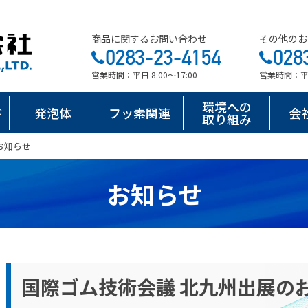
商品に関するお問い合わせ
その他のお
営業時間：平日 8:00～17:00
営業時間：平日 
環境への
ド
発泡体
フッ素関連
会
取り組み
お知らせ
お知らせ
国際ゴム技術会議 北九州出展の