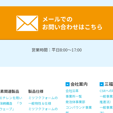
メールでの
お問い合わせはこちら
営業時間：平日8:00～17:00
会社案内
三福
会社沿革
CSRへ
ッ素関連製品
製品仕様
事業所一覧
一般事業
エチレンを用い
ミツフクフォームの
発泡体事業部
推進法）
体網構造 「ラ
一般物性＆仕様
コンパウンド事業
一般事業
ウェーブ」
ミツフクフォームの
部
法）