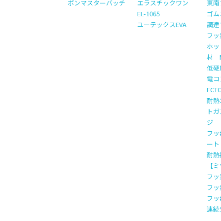
ボンマスターバッチ
エラスチックワン
東南
EL-1065
ゴム
ユーテックスEVA
調達
フッ
ホッ
材 M
低硬
電コ
EC
耐熱
トガ
ジ
フッ
ート
耐熱
【ミ
フッ
フッ
フッ
連続