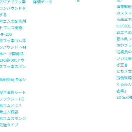
アジアでフッ素
詳細データ
事業継続計
コンパウンドを
カスタマ
する
る基本方
素ゴムの配合剤
ISO900
トプレス緩衝
省エネの
F-20S
栃木県フ
度フッ素ゴム導
佐野ブラ
ンパウンド ～M
従業員の
TON～ ※開発品
いい仕事
230度の低アウ
ぎ宣言
スフッ素スポン
とちぎ女
労働環境
素樹脂発泡体シ
くるみん
企業」
複合弾性シート
SDGs
ツフクシート】
素ゴムとは？
素ゴム概要
素ゴムスポンジ
気泡タイプ