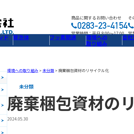
商品に関するお問い合わせ
そ
営業時間：平日 8:00～17:00
営業
ンド
発泡体
フッ素関連
環境への
会社
取り組み
環境への取り組み
>
未分類
>
廃棄梱包資材のリサイクル化
未分類
廃棄梱包資材の
2024.05.30