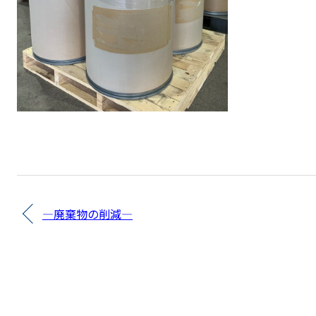
―廃棄物の削減―