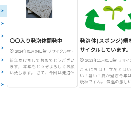
〇〇入り発泡体開発中
発泡体(スポンジ)端
サイクルしています
2024年01月04日
リサイクル材の使用
新年あけましておめでとうござい
2023年11月01日
リサイクル
ます。 本年もどうぞよろしくお願
こんにちは！ 立冬とは
い致します。 さて、今回は発泡体
い！暑い！夏が過ぎ今年
事業部より開発中の製品をご紹介
晩秋ですね。 気温の激し
します。 現在、当社としても環境
は体調を整えて冬を迎えて
配慮した製品作りを進めておりま
です。 さて、今回は発泡
す。最近では環境保全活動に取組
から発泡体のリサイクル
むお客様が増えてきており、環境配
紹介いたします。 弊社が
慮したモ...
発泡体(ポリエチレンスポン
お客...