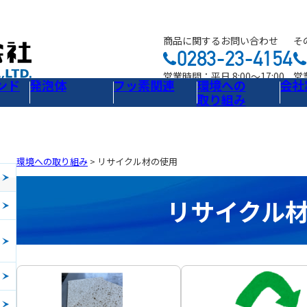
商品に関するお問い合わせ
そ
営業時間：平日 8:00～17:00
営業
ンド
発泡体
フッ素関連
環境への
会社
取り組み
環境への取り組み
>
リサイクル材の使用
リサイクル