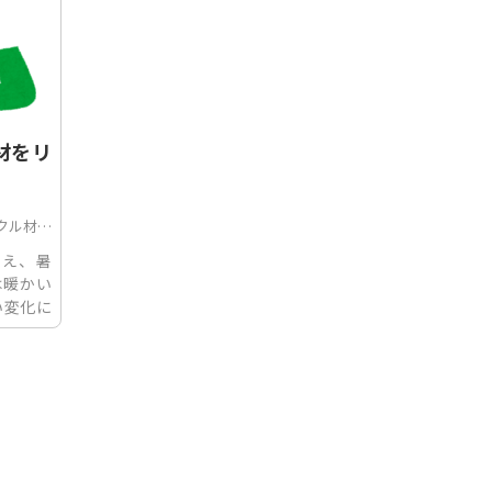
材をリ
。
材の使用
いえ、暑
は暖かい
い変化に
いきたい
体事業部
について
生産する
ジ)は、